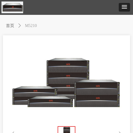
首页
ꄲ
M5210