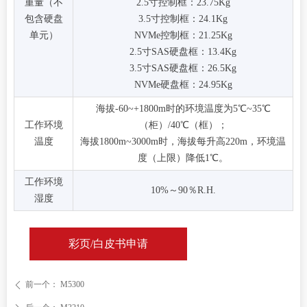
重量（不
2.5寸控制框：23.75Kg
包含硬盘
3.5寸控制框：24.1Kg
单元）
NVMe控制框：21.25Kg
2.5寸SAS硬盘框：13.4Kg
3.5寸SAS硬盘框：26.5Kg
NVMe硬盘框：24.95Kg
海拔-60~+1800m时的环境温度为5℃~35℃
工作环境
（柜）/40℃（框）；
温度
海拔1800m~3000m时，海拔每升高220m，环境温
度（上限）降低1℃。
工作环境
10%～90％R.H.
湿度
彩页/白皮书申请
前一个：
M5300
ꄴ