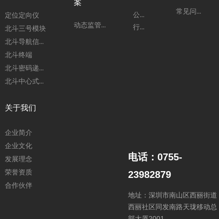
案
常见问题
公司动态
定位定向仪
动态监管系统
行业动态
北斗三号模块
北斗导航信号模拟器
北斗终端
北斗密码递送箱
北斗中心式指挥机
关于我们
企业简介
企业文化
电话：0755-
发展理念
荣誉资质
23982879
合作伙伴
地址：深圳市南山区西丽街道
西丽社区同发南路天珑移动总
部大厦2001