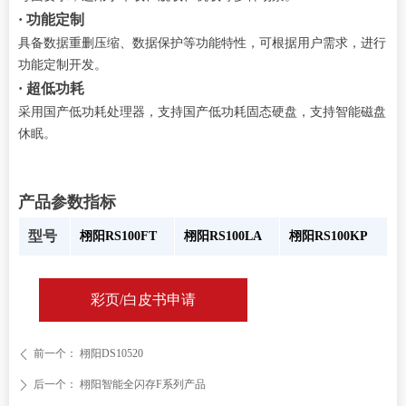
· 功能定制
具备数据重删压缩、数据保护等功能特性，可根据用户需求，进行
功能定制开发。
· 超低功耗
采用国产低功耗处理器，支持国产低功耗固态硬盘，支持智能磁盘
休眠。
产品参数指标
型号
栩阳RS100FT
栩阳RS100LA
栩阳RS100KP
彩页/白皮书申请
前一个：
栩阳DS10520
ꄴ
后一个：
栩阳智能全闪存F系列产品
ꄲ