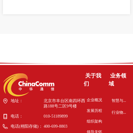
关于我
业务领
们
域
企业概况
智慧与安全
地址：
北京市丰台区南四环西
路188号二区9号楼
发展历程
行业物联网
电话：
010-51189899
组织架构
电话(栩阳存储)：
400-699-8803
领导关怀