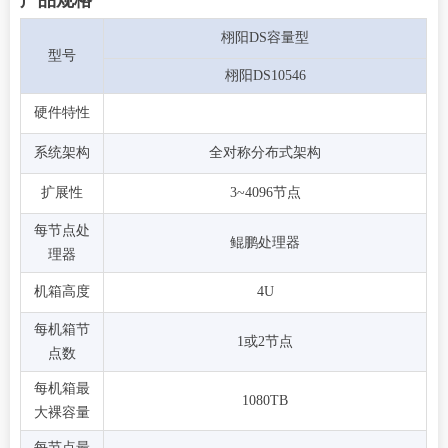
产品规格
栩阳DS容量型
型号
栩阳DS10546
硬件特性
系统架构
全对称分布式架构
扩展性
3~4096节点
每节点处
鲲鹏处理器
理器
机箱高度
4U
每机箱节
1或2节点
点数
每机箱最
1080TB
大裸容量
每节点最