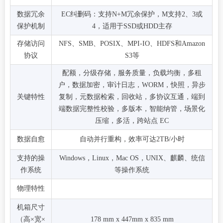
数据冗余
EC纠删码：支持N+M冗余保护，M支持2、3或
保护机制
4，适用于SSD或HDD主存
存储访问
NFS、SMB、POSIX、MPI-IO、HDFS和Amazon
协议
S3等
配额，分级存储，服务质量，负载均衡，多租
户，数据加密，审计日志，WORM，快照，异步
关键特性
复制，元数据检索，回收站，多协议互通，端到
端数据完整性校验，多版本，智能纳管，场景化
压缩，多活，跨站点 EC
数据自愈
自动并行重构，效率可达2TB/小时
支持的操
Windows，Linux，Mac OS，UNIX、麒麟、统信
作系统
等操作系统
物理特性
机箱尺寸
（高×宽×
178 mm x 447mm x 835 mm