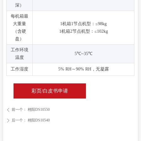
深）
每机箱最
大重量
1机箱1节点机型：≤98kg
（含硬
1机箱2节点机型：≤102kg
盘）
工作环境
5℃~35℃
温度
工作湿度
5% RH～90% RH，无凝露
彩页/白皮书申请
前一个：
栩阳DS10550
ꄴ
后一个：
栩阳DS10540
ꄲ