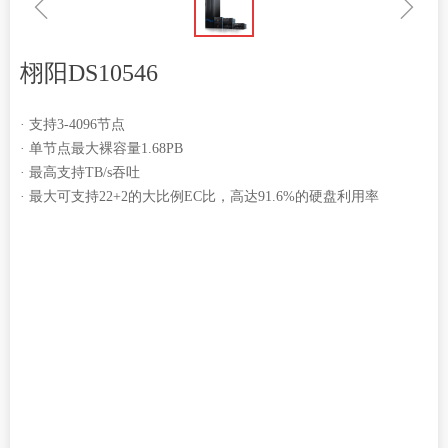
ꁆ
ꁇ
栩阳DS10546
· 支持3-4096节点
· 单节点最大裸容量1.68PB
· 最高支持TB/s吞吐
· 最大可支持22+2的大比例EC比，高达91.6%的硬盘利用率