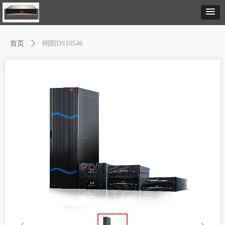
首页
ꄲ
栩阳DS10546