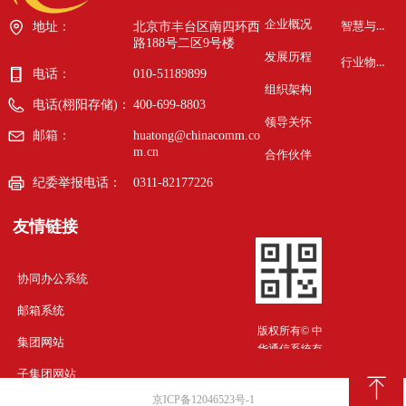
企业概况
智慧与安全
地址：
北京市丰台区南四环西
路188号二区9号楼
发展历程
行业物联网
电话：
010-51189899
组织架构
电话(栩阳存储)：
400-699-8803
领导关怀
邮箱：
huatong@chinacomm.co
m.cn
合作伙伴
纪委举报电话：
0311-82177226
友情链接
协同办公系统
邮箱系统
版权所有©
中
集团网站
华通信系统有
限责任公司
子集团网站
ꁸ
京ICP备12046523号-1